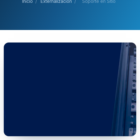
Inicio
/
Externalización
/
Soporte en Sitio