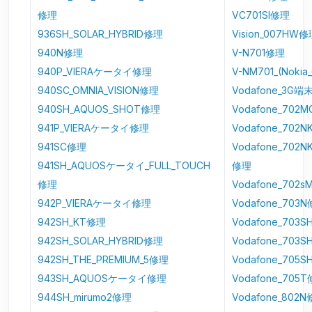
修理
VC701SI修理
936SH_SOLAR_HYBRID修理
Vision_007HW
940N修理
V-N701修理
940P_VIERAケータイ修理
V-NM701_(Noki
940SC_OMNIA_VISION修理
Vodafone_3G
940SH_AQUOS_SHOT修理
Vodafone_702
941P_VIERAケータイ修理
Vodafone_702N
941SC修理
Vodafone_702NK
941SH_AQUOSケータイ_FULL_TOUCH
修理
修理
Vodafone_702
942P_VIERAケータイ修理
Vodafone_703
942SH_KT修理
Vodafone_703S
942SH_SOLAR_HYBRID修理
Vodafone_703
942SH_THE_PREMIUM_5修理
Vodafone_705
943SH_AQUOSケータイ修理
Vodafone_705
944SH_mirumo2修理
Vodafone_802