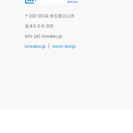
〒332-0034 埼玉県川口市
並木3-3-9-205
info [at] loreatec.jp
loreatec.jp
|
vision-led.jp
© 2011–2026 LoreaTec Co.,Ltd. ·
パ