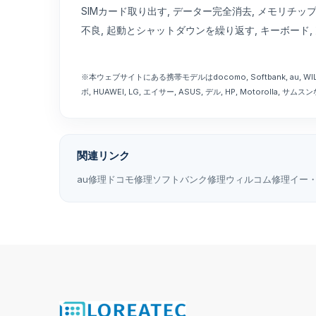
SIMカード取り出す, データー完全消去, メモリチップ
不良, 起動とシャットダウンを繰り返す, キーボード, 充
※本ウェブサイトにある携帯モデルはdocomo, Softbank, au, WILLCOM
ボ, HUAWEI, LG, エイサー, ASUS, デル, HP, Mot
関連リンク
au修理
ドコモ修理
ソフトバンク修理
ウィルコム修理
イー