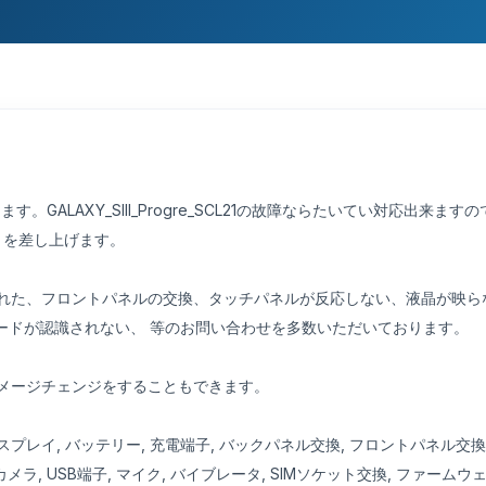
おります。GALAXY_SIII_Progre_SCL21の故障ならたいてい対応出来ますので
りを差し上げます。
して、ガラスが割れた、フロントパネルの交換、タッチパネルが反応しない、液
Mカードが認識されない、 等のお問い合わせを多数いただいております。
変えて、イメージチェンジをすることもできます。
：液晶ディスプレイ, バッテリー, 充電端子, バックパネル交換, フロントパネ
カメラ, USB端子, マイク, バイブレータ, SIMソケット交換, ファームウ