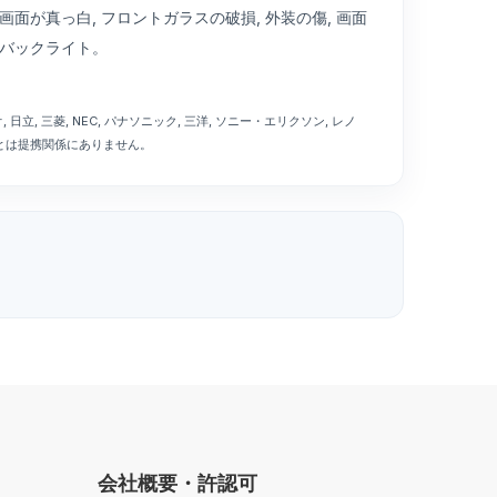
 画面が真っ白, フロントガラスの破損, 外装の傷, 画面
, バックライト。
, カシオ, 日立, 三菱, NEC, パナソニック, 三洋, ソニー・エリクソン, レノ
の会社とは提携関係にありません。
会社概要・許認可