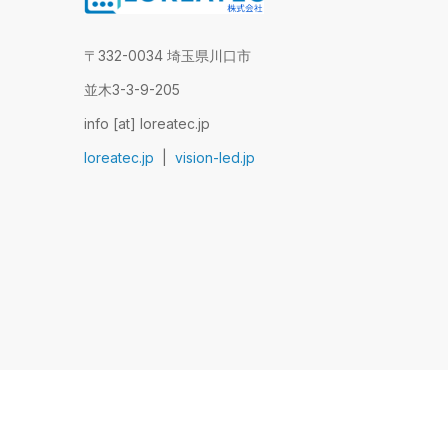
〒332-0034 埼玉県川口市
並木3-3-9-205
info [at] loreatec.jp
loreatec.jp
|
vision-led.jp
© 2011–2026 LoreaTec Co.,Ltd. ·
パ