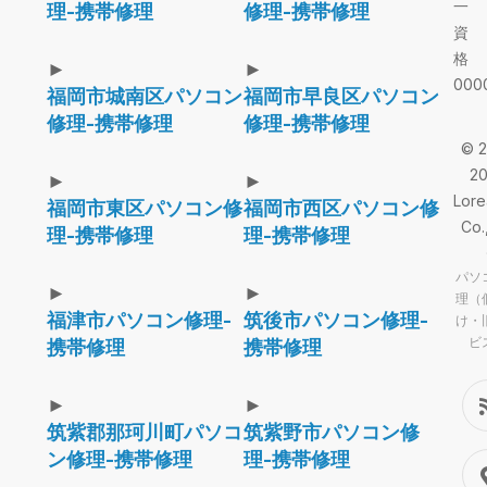
一
理-携帯修理
修理-携帯修理
資
格
►
►
000
福岡市城南区パソコン
福岡市早良区パソコン
修理-携帯修理
修理-携帯修理
© 2
2
►
►
Lor
福岡市東区パソコン修
福岡市西区パソコン修
Co.
理-携帯修理
理-携帯修理
パソ
►
►
理（
福津市パソコン修理-
筑後市パソコン修理-
け・
ビ
携帯修理
携帯修理
►
►
筑紫郡那珂川町パソコ
筑紫野市パソコン修
ン修理-携帯修理
理-携帯修理