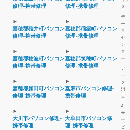
修理-携帯修理
修理-携帯修理
ス
デ
►
►
ー
嘉穂郡碓井町パソコン
嘉穂郡稲築町パソコン
タ
修理-携帯修理
修理-携帯修理
セ
ン
►
►
タ
嘉穂郡穂波町パソコン
嘉穂郡筑穂町パソコン
ー
修理-携帯修理
修理-携帯修理
デ
ー
►
►
タ
嘉穂郡頴田町パソコン
嘉麻市パソコン修理-
消
修理-携帯修理
携帯修理
去
AI
►
►
サ
大川市パソコン修理-
大牟田市パソコン修
ー
携帯修理
理-携帯修理
ビ