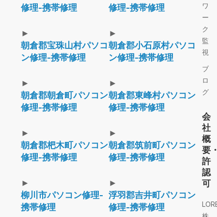
ワ
修理-携帯修理
修理-携帯修理
ー
ク
►
►
監
朝倉郡宝珠山村パソコ
朝倉郡小石原村パソコ
視
ン修理-携帯修理
ン修理-携帯修理
ブ
ロ
►
►
グ
朝倉郡朝倉町パソコン
朝倉郡東峰村パソコン
修理-携帯修理
修理-携帯修理
会
社
►
►
概
朝倉郡杷木町パソコン
朝倉郡筑前町パソコン
要
修理-携帯修理
修理-携帯修理
許
認
►
►
可
柳川市パソコン修理-
浮羽郡吉井町パソコン
LOR
携帯修理
修理-携帯修理
株