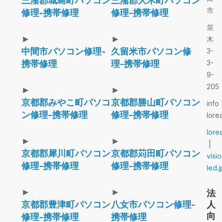
三潴郡城島町パソコン
三潴郡大木町パソコン
市
修理-携帯修理
修理-携帯修理
並
►
►
木
中間市パソコン修理-
久留米市パソコン修
3-
携帯修理
理-携帯修理
3-
9-
205
►
►
京都郡みやこ町パソコ
京都郡勝山町パソコン
info 
ン修理-携帯修理
修理-携帯修理
lore
lore
►
►
|
京都郡犀川町パソコン
京都郡苅田町パソコン
visi
修理-携帯修理
修理-携帯修理
led.j
►
►
法
京都郡豊津町パソコン
八女市パソコン修理-
人
向
修理-携帯修理
携帯修理