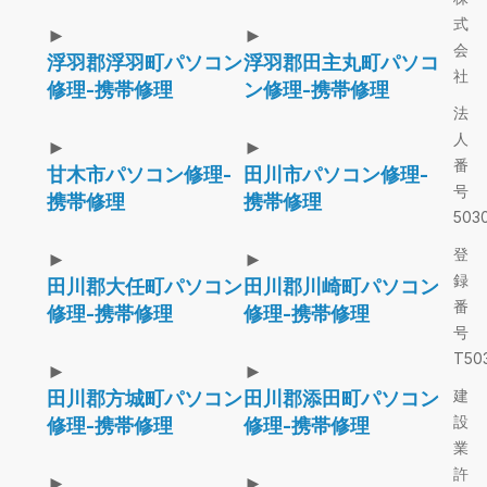
式
►
►
会
浮羽郡浮羽町パソコン
浮羽郡田主丸町パソコ
社
修理-携帯修理
ン修理-携帯修理
法
人
►
►
番
甘木市パソコン修理-
田川市パソコン修理-
号
携帯修理
携帯修理
5030
登
►
►
録
田川郡大任町パソコン
田川郡川崎町パソコン
番
修理-携帯修理
修理-携帯修理
号
T503
►
►
建
田川郡方城町パソコン
田川郡添田町パソコン
設
修理-携帯修理
修理-携帯修理
業
許
►
►