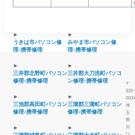
►
►
うきは市パソコン修
みやま市パソコン修
理-携帯修理
理-携帯修理
►
►
三井郡北野町パソコン
三井郡大刀洗町パソコ
修理-携帯修理
ン修理-携帯修理
〒
332-
►
►
003
三池郡高田町パソコン
三潴郡三潴町パソコン
埼
修理-携帯修理
修理-携帯修理
玉
県
川
►
►
口