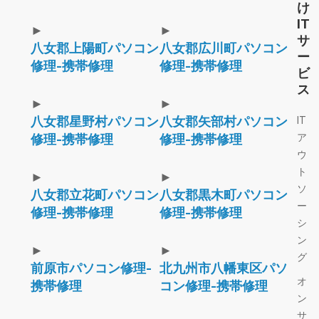
け
IT
►
►
サ
八女郡上陽町パソコン
八女郡広川町パソコン
ー
修理-携帯修理
修理-携帯修理
ビ
ス
►
►
八女郡星野村パソコン
八女郡矢部村パソコン
IT
ア
修理-携帯修理
修理-携帯修理
ウ
ト
►
►
ソ
八女郡立花町パソコン
八女郡黒木町パソコン
ー
修理-携帯修理
修理-携帯修理
シ
ン
►
►
グ
前原市パソコン修理-
北九州市八幡東区パソ
オ
携帯修理
コン修理-携帯修理
ン
サ