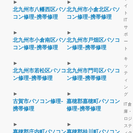
►
►
イ
北九州市八幡西区パソ
北九州市小倉北区パソ
ト
コン修理-携帯修理
コン修理-携帯修理
IT
サ
►
►
ポ
北九州市小倉南区パソ
北九州市戸畑区パソコ
ー
コン修理-携帯修理
ン修理-携帯修理
ト
キ
►
►
ッ
北九州市若松区パソコ
北九州市門司区パソコ
テ
ン修理-携帯修理
ン修理-携帯修理
ィ
ン
►
►
グ
古賀市パソコン修理-
嘉穂郡嘉穂町パソコン
IT倉
携帯修理
修理-携帯修理
庫・
ロジ
►
►
ステ
嘉穂郡庄内町パソコン
嘉穂郡桂川町パソコン
ィク