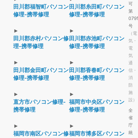
可
田川郡福智町パソコン
田川郡糸田町パソコン
第
修理-携帯修理
修理-携帯修理
079
号
►
►
（電
田川郡赤村パソコン修
田川郡赤池町パソコン
気・
理-携帯修理
修理-携帯修理
電
気
►
►
通
田川郡金田町パソコン
田川郡香春町パソコン
信・
修理-携帯修理
修理-携帯修理
消
防
施
►
►
設）
直方市パソコン修理-
福岡市中央区パソコン
携帯修理
修理-携帯修理
全
省
庁
►
►
統
福岡市南区パソコン修
福岡市博多区パソコン