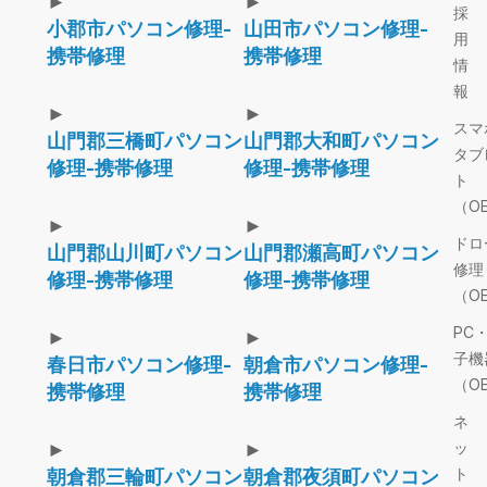
►
►
採
小郡市パソコン修理-
山田市パソコン修理-
用
携帯修理
携帯修理
情
報
►
►
スマ
山門郡三橋町パソコン
山門郡大和町パソコン
タブ
修理-携帯修理
修理-携帯修理
ト
（O
►
►
ドロ
山門郡山川町パソコン
山門郡瀬高町パソコン
修理
修理-携帯修理
修理-携帯修理
（O
PC
►
►
子機
春日市パソコン修理-
朝倉市パソコン修理-
（O
携帯修理
携帯修理
ネ
►
►
ッ
ト
朝倉郡三輪町パソコン
朝倉郡夜須町パソコン