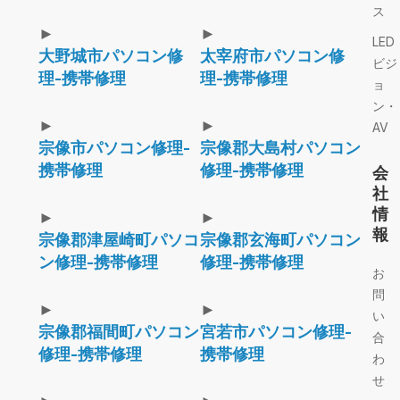
ス
►
►
LED
大野城市パソコン修
太宰府市パソコン修
ビジ
理-携帯修理
理-携帯修理
ョ
ン・
►
►
AV
宗像市パソコン修理-
宗像郡大島村パソコン
携帯修理
修理-携帯修理
会
社
情
►
►
報
宗像郡津屋崎町パソコ
宗像郡玄海町パソコン
ン修理-携帯修理
修理-携帯修理
お
問
►
►
い
宗像郡福間町パソコン
宮若市パソコン修理-
合
修理-携帯修理
携帯修理
わ
せ