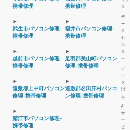
携帯修理
携帯修理
ス
デ
►
►
ー
武生市パソコン修理-
福井市パソコン修理-
タ
携帯修理
携帯修理
セ
ン
►
►
タ
越前市パソコン修理-
足羽郡美山町パソコン
ー
携帯修理
修理-携帯修理
デ
ー
►
►
タ
遠敷郡上中町パソコン
遠敷郡名田庄村パソコ
消
修理-携帯修理
ン修理-携帯修理
去
AI
►
サ
鯖江市パソコン修理-
ー
携帯修理
ビ