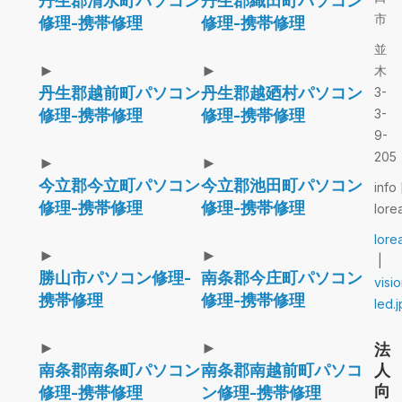
丹生郡清水町パソコン
丹生郡織田町パソコン
市
修理-携帯修理
修理-携帯修理
並
►
►
木
丹生郡越前町パソコン
丹生郡越廼村パソコン
3-
修理-携帯修理
修理-携帯修理
3-
9-
205
►
►
今立郡今立町パソコン
今立郡池田町パソコン
info 
修理-携帯修理
修理-携帯修理
lore
lore
►
►
|
勝山市パソコン修理-
南条郡今庄町パソコン
visi
携帯修理
修理-携帯修理
led.j
►
►
法
南条郡南条町パソコン
南条郡南越前町パソコ
人
向
修理-携帯修理
ン修理-携帯修理