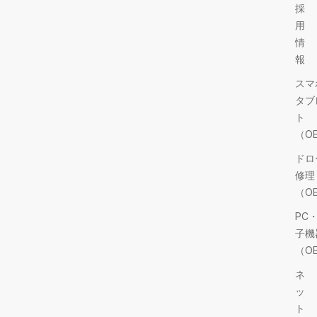
採
用
情
報
スマ
タブ
ト
（O
ドロ
修理
（O
PC
子機
（O
ネ
ッ
ト