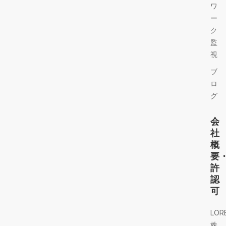
ワ
ー
ク
監
視
ブ
ロ
グ
会
社
概
要
許
認
可
LOR
株