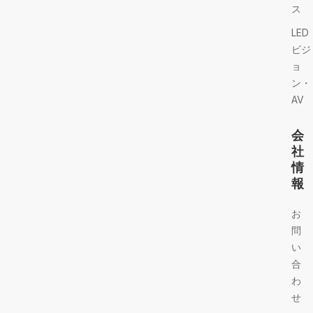
ス
LED
ビジ
ョ
ン・
AV
会
社
情
報
お
問
い
合
わ
せ