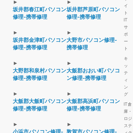
►
►
イ
坂井郡春江町パソコン
坂井郡芦原町パソコン
ト
修理-携帯修理
修理-携帯修理
IT
サ
►
►
ポ
坂井郡金津町パソコン
大野市パソコン修理-
ー
修理-携帯修理
携帯修理
ト
キ
►
►
ッ
大野郡和泉村パソコン
大飯郡おおい町パソコ
テ
修理-携帯修理
ン修理-携帯修理
ィ
ン
►
►
グ
大飯郡大飯町パソコン
大飯郡高浜町パソコン
IT倉
修理-携帯修理
修理-携帯修理
庫・
ロジ
►
►
ステ
小浜市パソコン修理-
敦賀市パソコン修理-
ィク