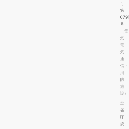
可
第
079
号
（電
気・
電
気
通
信・
消
防
施
設）
全
省
庁
統