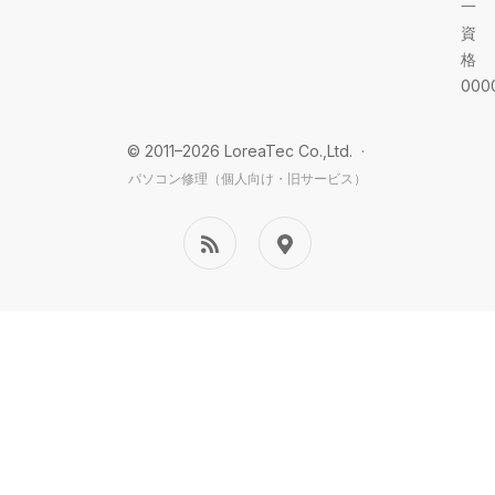
一
資
格
000
© 2011–2026 LoreaTec Co.,Ltd. ·
パソコン修理（個人向け・旧サービス）