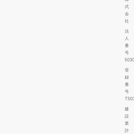
式
会
社
法
人
番
号
5030
登
録
番
号
T503
建
設
業
許