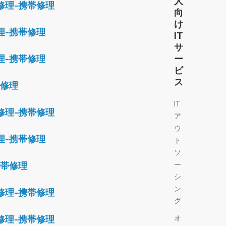
人
修理-携帯修理
向
け
理-携帯修理
IT
サ
理-携帯修理
ー
ビ
ス
帯修理
IT
修理-携帯修理
ア
ウ
理-携帯修理
ト
ソ
ー
携帯修理
シ
ン
修理-携帯修理
グ
オ
修理-携帯修理