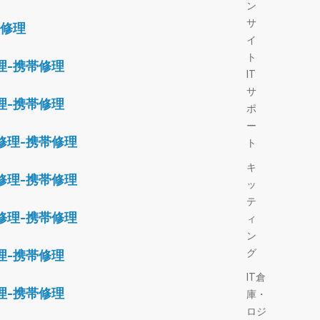
ン
サ
帯修理
イ
ト
理-携帯修理
IT
サ
理-携帯修理
ポ
ー
修理-携帯修理
ト
キ
修理-携帯修理
ッ
テ
修理-携帯修理
ィ
ン
グ
理-携帯修理
IT倉
理-携帯修理
庫・
ロジ