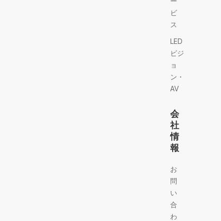
ー
ビ
ス
LED
ビジ
ョ
ン・
AV
会
社
情
報
お
問
い
合
わ