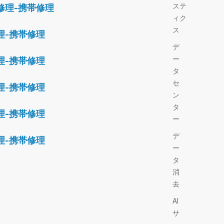
ステ
修理-携帯修理
ィク
ス
理-携帯修理
デ
ー
理-携帯修理
タ
セ
理-携帯修理
ン
タ
理-携帯修理
ー
デ
理-携帯修理
ー
タ
消
去
AI
サ