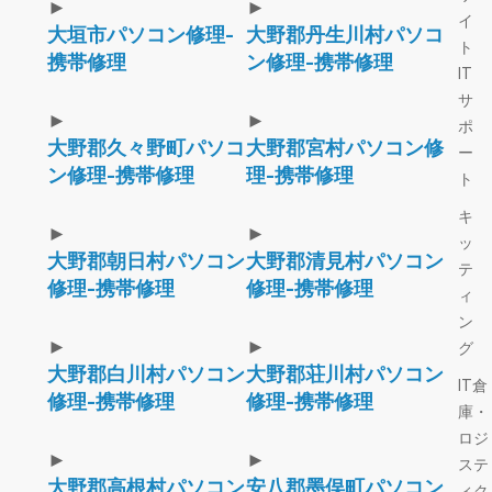
►
►
イ
大垣市パソコン修理-
大野郡丹生川村パソコ
ト
携帯修理
ン修理-携帯修理
IT
サ
►
►
ポ
大野郡久々野町パソコ
大野郡宮村パソコン修
ー
ン修理-携帯修理
理-携帯修理
ト
キ
►
►
ッ
大野郡朝日村パソコン
大野郡清見村パソコン
テ
修理-携帯修理
修理-携帯修理
ィ
ン
►
►
グ
大野郡白川村パソコン
大野郡荘川村パソコン
IT倉
修理-携帯修理
修理-携帯修理
庫・
ロジ
►
►
ステ
大野郡高根村パソコン
安八郡墨俣町パソコン
ィク