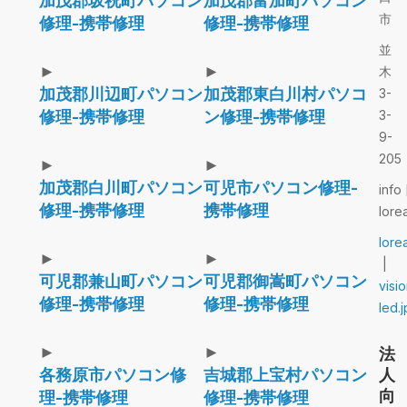
加茂郡坂祝町パソコン
加茂郡富加町パソコン
市
修理-携帯修理
修理-携帯修理
並
►
►
木
加茂郡川辺町パソコン
加茂郡東白川村パソコ
3-
修理-携帯修理
ン修理-携帯修理
3-
9-
205
►
►
加茂郡白川町パソコン
可児市パソコン修理-
info 
修理-携帯修理
携帯修理
lore
lore
►
►
|
可児郡兼山町パソコン
可児郡御嵩町パソコン
visi
修理-携帯修理
修理-携帯修理
led.j
►
►
法
各務原市パソコン修
吉城郡上宝村パソコン
人
向
理-携帯修理
修理-携帯修理