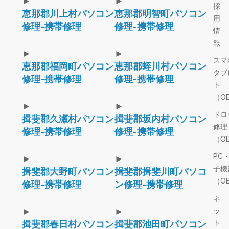
►
►
採
恵那郡川上村パソコン
恵那郡明智町パソコン
用
修理-携帯修理
修理-携帯修理
情
報
►
►
スマ
恵那郡福岡町パソコン
恵那郡蛭川村パソコン
タブ
修理-携帯修理
修理-携帯修理
ト
（O
►
►
ドロ
揖斐郡久瀬村パソコン
揖斐郡坂内村パソコン
修理
修理-携帯修理
修理-携帯修理
（O
PC
►
►
子機
揖斐郡大野町パソコン
揖斐郡揖斐川町パソコ
（O
修理-携帯修理
ン修理-携帯修理
ネ
►
►
ッ
ト
揖斐郡春日村パソコン
揖斐郡池田町パソコン