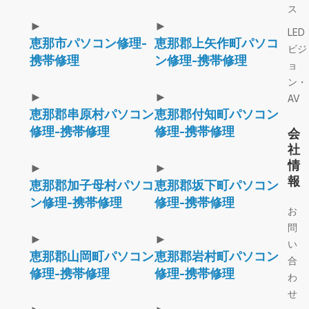
ス
►
►
LED
恵那市パソコン修理-
恵那郡上矢作町パソコ
ビジ
携帯修理
ン修理-携帯修理
ョ
ン・
►
►
AV
恵那郡串原村パソコン
恵那郡付知町パソコン
修理-携帯修理
修理-携帯修理
会
社
情
►
►
報
恵那郡加子母村パソコ
恵那郡坂下町パソコン
ン修理-携帯修理
修理-携帯修理
お
問
►
►
い
恵那郡山岡町パソコン
恵那郡岩村町パソコン
合
修理-携帯修理
修理-携帯修理
わ
せ