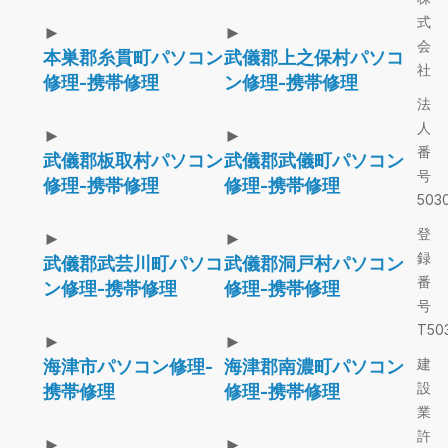
式
►
►
会
本巣郡糸貫町パソコン
武儀郡上之保村パソコ
社
修理-携帯修理
ン修理-携帯修理
法
人
►
►
番
武儀郡板取村パソコン
武儀郡武儀町パソコン
号
修理-携帯修理
修理-携帯修理
5030
登
►
►
録
武儀郡武芸川町パソコ
武儀郡洞戸村パソコン
番
ン修理-携帯修理
修理-携帯修理
号
T503
►
►
建
海津市パソコン修理-
海津郡南濃町パソコン
設
携帯修理
修理-携帯修理
業
許
►
►