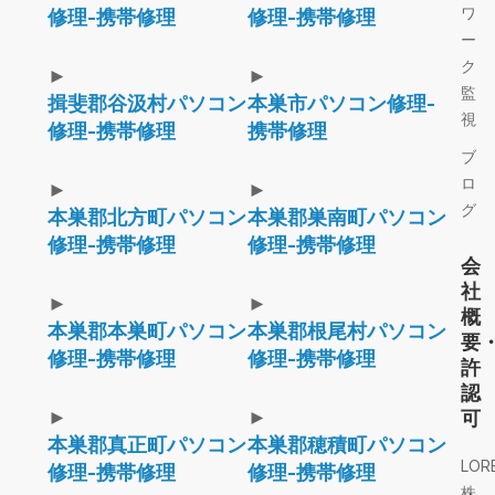
ワ
修理-携帯修理
修理-携帯修理
ー
ク
►
►
監
揖斐郡谷汲村パソコン
本巣市パソコン修理-
視
修理-携帯修理
携帯修理
ブ
ロ
►
►
グ
本巣郡北方町パソコン
本巣郡巣南町パソコン
修理-携帯修理
修理-携帯修理
会
社
►
►
概
本巣郡本巣町パソコン
本巣郡根尾村パソコン
要
修理-携帯修理
修理-携帯修理
許
認
►
►
可
本巣郡真正町パソコン
本巣郡穂積町パソコン
LOR
修理-携帯修理
修理-携帯修理
株