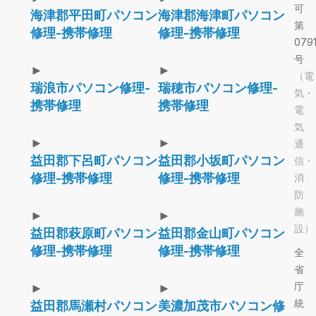
可
海津郡平田町パソコン
海津郡海津町パソコン
第
修理-携帯修理
修理-携帯修理
079
号
►
►
（電
瑞浪市パソコン修理-
瑞穂市パソコン修理-
気・
携帯修理
携帯修理
電
気
►
►
通
益田郡下呂町パソコン
益田郡小坂町パソコン
信・
修理-携帯修理
修理-携帯修理
消
防
施
►
►
設）
益田郡萩原町パソコン
益田郡金山町パソコン
修理-携帯修理
修理-携帯修理
全
省
庁
►
►
統
益田郡馬瀬村パソコン
美濃加茂市パソコン修